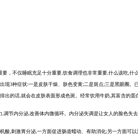
不仅睡眠充足十分重要,饮食调理也非常重要,什么该吃,什么
3种症状:一是皮肤干燥、肤色变黄;二是斑点;三是黑眼圈。已
出的话,就会在皮肤表面形成色斑。经常饮用牛奶,其富含的蛋白
调节内分泌,改善体内微循环。内分泌失调是让女人的脸色失去
酸,刺激胃分泌,一方面促进肠道蠕动、有助消化;另一方面可以