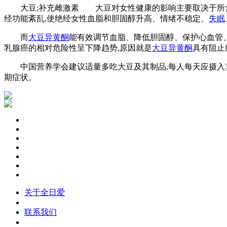
大豆;补充雌激素 大豆对女性健康的影响主要取决于所
经功能紊乱,使绝经女性血脂和胆固醇升高、情绪不稳定、
失眠
而
大豆异黄酮
能有效调节血脂、降低胆固醇、保护心血管、
乳腺癌的相对危险性呈下降趋势,原因就是
大豆异黄酮
具有阻止
中国营养学会建议适量多吃大豆及其制品,每人每天应摄入30 g
期症状。
关于全日爱
联系我们