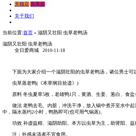
天猫店
京东店
关于我们
当前位置:
首页
滋阴又壮阳 虫草老鸭汤
>
滋阴又壮阳 虫草老鸭汤
全日爱商城 2010-11-18
下面为大家介绍一个滋阴壮阳的虫草老鸭汤，诸位男士可
虫草蒸老鸭(《本草纲目拾遗》)
原料 冬虫夏草5枚，老雄鸭1只，黄酒、生姜、葱白、食盐
做法 老鸭去毛、内脏，冲洗干净，放入锅中煮开至水中起沫
中，隔水蒸约2小时，鸭熟即可(也可用气锅蒸)。
功效 补虚益精、滋阴助阳。本方以虫草为主，助肾阳、益精
注：外感未清者不宜食用。