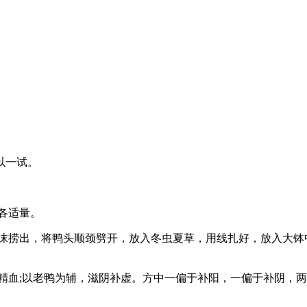
以一试。
各适量。
捞出，将鸭头顺颈劈开，放入冬虫夏草，用线扎好，放入大钵
血;以老鸭为辅，滋阴补虚。方中一偏于补阳，一偏于补阴，两