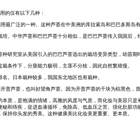
用的仅有以下几种：
最广泛的一种。这种芦荟在中美洲的库拉索岛和巴巴多斯岛有广
培。中华芦荟和巴巴芦荟十分相似，是巴巴芦荟传入我国后，经
种研究室从美国引入的巴巴芦荟选出的栽培变异类型，幼苗期叶
栽条件下，分蘖能力极弱，主茎不分枝，因此自然繁殖慢。
名。日本栽种较多，我国东北地区也有栽种。
开普芦荟，也叫好望角芦荟。因为开普芦荟的干块为棕黑色，质
本质，是饱满的情绪，高雅的风度与气质，而化妆与美容只是补
便秘和痔疾，促进血液循环，免除高、低血压之苦。强化肚脏功
，保持你头发的秀美。这种健康美比化妆美更重要、更本质。