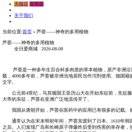
天猫店
京东店
关于我们
当前位置:
首页
芦荟——神奇的多用植物
>
芦荟——神奇的多用植物
全日爱商城 2026-08-08
芦荟是一种多年生百合科多肉质的草本植物，原产非洲沿海，
载，4000多年前，芦荟被非洲当地居民当作泻剂使用。德国
文字。
公元前4世纪，马其顿国王亚历山大在开始东征前，先征服了
大帝的东征，芦荟在亚洲广泛地流传开了。
我国从唐朝开始，芦荟在医药中的应用已有很多的记载。就
通常认为在宋末明初年间，芦荟东渡到了日本。1610年韩
之后。人们发现广岛和长崎原子弹爆炸后受到伤害的幸存者，