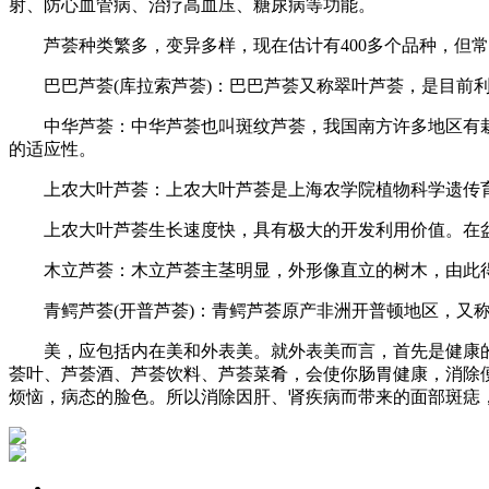
射、防心血管病、治疗高血压、糖尿病等功能。
芦荟种类繁多，变异多样，现在估计有400多个品种，但常
巴巴芦荟(库拉索芦荟)：巴巴芦荟又称翠叶芦荟，是目前利用
中华芦荟：中华芦荟也叫斑纹芦荟，我国南方许多地区有栽
的适应性。
上农大叶芦荟：上农大叶芦荟是上海农学院植物科学遗传育
上农大叶芦荟生长速度快，具有极大的开发利用价值。在盆
木立芦荟：木立芦荟主茎明显，外形像直立的树木，由此得
青鳄芦荟(开普芦荟)：青鳄芦荟原产非洲开普顿地区，又称
美，应包括内在美和外表美。就外表美而言，首先是健康的
荟叶、芦荟酒、芦荟饮料、芦荟菜肴，会使你肠胃健康，消除
烦恼，病态的脸色。所以消除因肝、肾疾病而带来的面部斑痣