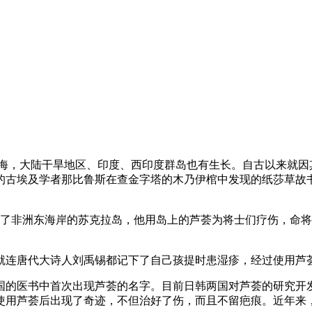
大陆干旱地区、印度、西印度群岛也有生长。自古以来就因其
籍的古埃及学者那比鲁斯在查金字塔的木乃伊棺中发现的纸莎草
非洲东海岸的苏克拉岛，他用岛上的芦荟为将士们疗伤，命将
连唐代大诗人刘禹锡都记下了自己孩提时患湿疹，经过使用芦
国的医书中首次出现芦荟的名字。目前日韩两国对芦荟的研究开
使用芦荟后出现了奇迹，不但治好了伤，而且不留疤痕。近年来