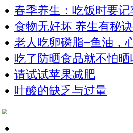
春季养生：吃饭时要记
食物无好坏 养生有秘诀
老人吃卵磷脂+鱼油，
吃了防晒食品就不怕晒
请试试苹果减肥
叶酸的缺乏与过量