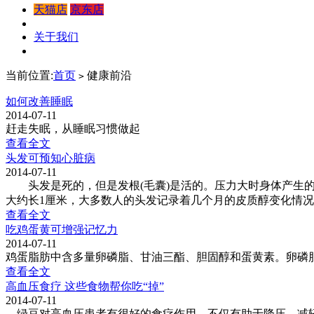
天猫店
京东店
关于我们
当前位置:
首页
健康前沿
>
如何改善睡眠
2014-07-11
赶走失眠，从睡眠习惯做起
查看全文
头发可预知心脏病
2014-07-11
头发是死的，但是发根(毛囊)是活的。压力大时身体产生的
大约长1厘米，大多数人的头发记录着几个月的皮质醇变化情
查看全文
吃鸡蛋黄可增强记忆力
2014-07-11
鸡蛋脂肪中含多量卵磷脂、甘油三酯、胆固醇和蛋黄素。卵磷
查看全文
高血压食疗 这些食物帮你吃“掉”
2014-07-11
绿豆对高血压患者有很好的食疗作用，不仅有助于降压，减