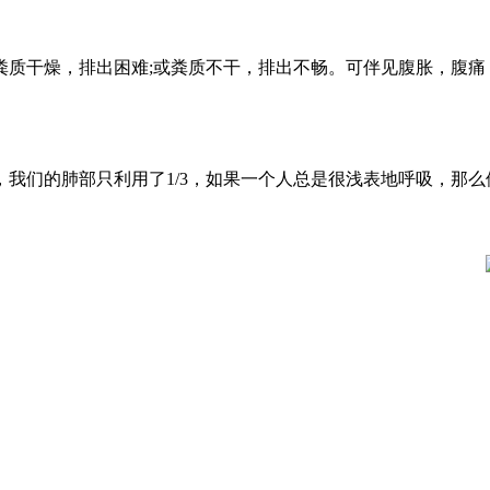
粪质干燥，排出困难;或粪质不干，排出不畅。可伴见腹胀，腹痛
我们的肺部只利用了1/3，如果一个人总是很浅表地呼吸，那