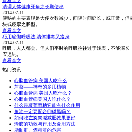
查看全文
清理人体健康死角之长期便秘
2014-07-11
便秘的主要表现是大便次数减少，间隔时间延长，或正常，但
块或痉挛之肠型。
查看全文
巧用瑜伽呼吸法 清体排毒又瘦身
2014-07-11
呼吸，人人都会。但人们平时的呼吸往往过于浅表，不够深长，
应迟钝。
查看全文
热门资讯
心脑血管病 美国人吃什么
芦荟——神奇的多用植物
心脑血管病 美国人吃什么？
心脑血管病美国人吃什么？
什么是聚葡萄糖它能有什么作用
鱼油一定要配合卵磷脂吗？
如何吃左旋肉碱减肥效果更好
蜂胶的功效与作用及食用方法
脂肪肝、酒精肝的危害