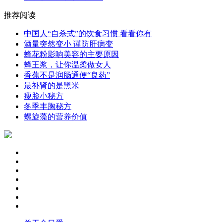
推荐阅读
中国人“自杀式”的饮食习惯 看看你有
酒量突然变小 谨防肝病变
蜂花粉影响美容的主要原因
蜂王浆，让你温柔做女人
香蕉不是润肠通便“良药”
最补肾的是黑米
瘦脸小秘方
冬季丰胸秘方
螺旋藻的营养价值