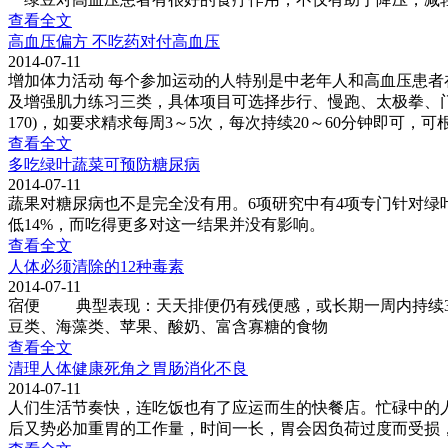
查看全文
高血压偏方 不吃药对付高血压
2014-07-11
增加体力活动 每个参加运动的人特别是中老年人和高血压患
及增强肌力练习三类，具体项目可选择步行、慢跑、太极拳、门
170)，如要求精求每周3～5次，每次持续20～60分钟即可
查看全文
多吃绿叶蔬菜可预防糖尿病
2014-07-11
蔬果对糖尿病也不是完全没有用。6项研究中有4项专门针对绿
低14%，而吃得更多对这一结果并没有影响。
查看全文
人体必须清除的12种毒素
2014-07-11
宿便 典型表现：天天排便仍有残便感，或长期一周内持续
豆类、海藻类、苹果、酸奶、富含寡糖的食物
查看全文
清理人体健康死角之胃肠消化不良
2014-07-11
人们生活节奏快，连吃饭也有了应运而生的快餐店。忙碌中的
后又势必加重胃的工作量，时间一长，胃会因负荷过度而受损