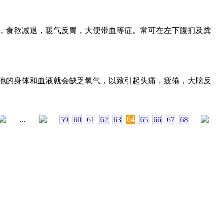
，食欲减退，暖气反胃，大便带血等症。常可在左下腹扪及粪
么他的身体和血液就会缺乏氧气，以致引起头痛，疲倦，大脑反
...
64
59
60
61
62
63
65
66
67
68